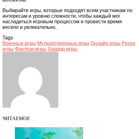
Выбирайте игры, которые подходят всем участникам по
интересам и уровню сложности, чтобы каждый мог
насладиться игровым процессом и провести время
весело и увлекательно.
Tags
Военные игры
Мультиплеерные игры
Онлайн игры
Ретро
игры
Фэнтези игры
Хоррор игры
Facebook
Twitter
LinkedIn
Tumblr
Pinterest
Reddit
VKontakte
Odnoklassniki
Skype
WhatsApp
Telegram
Viber
Share
Print
via
Email
ЧИТАЕМОЕ