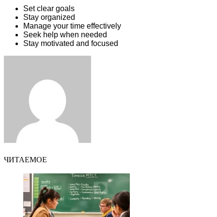
Set clear goals
Stay organized
Manage your time effectively
Seek help when needed
Stay motivated and focused
Facebook
Twitter
LinkedIn
Tumblr
Pinterest
Reddit
VKontakte
Odnoklassniki
Skype
WhatsApp
Telegram
Viber
Share
Print
via
Email
ЧИТАЕМОЕ