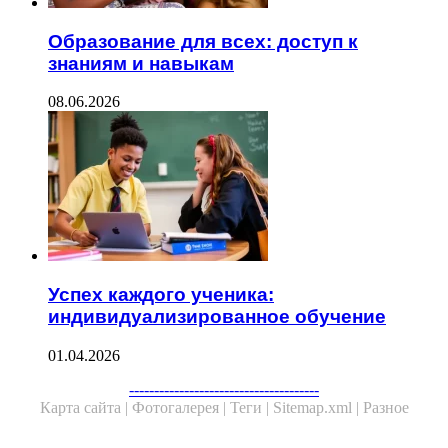
Образование для всех: доступ к
знаниям и навыкам
08.06.2026
Успех каждого ученика:
индивидуализированное обучение
01.04.2026
Facebook
Twitter
WhatsApp
Telegram
--------------------------------------
Карта сайта |
Фотогалерея |
Теги |
Sitemap.xml |
Разное